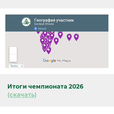
Итоги чемпионата
2026
(
скачать
)