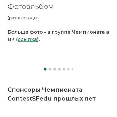
Фотоальбом
(разные годы)
Больше фото - в группе Чемпионата в
ВК (
ссылка
).
Спонсоры Чемпионата
ContestSFedu прошлых лет