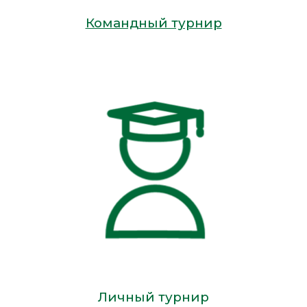
Командный турнир
Личный турнир