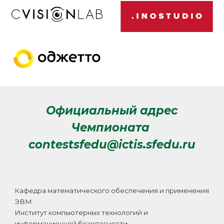
Официальный адрес
Чемпионата
contestsfedu@ictis.sfedu.ru
К
афедра математического обеспечения и применения
ЭВМ
Институт компьютерных технологий и
информационной безопасности