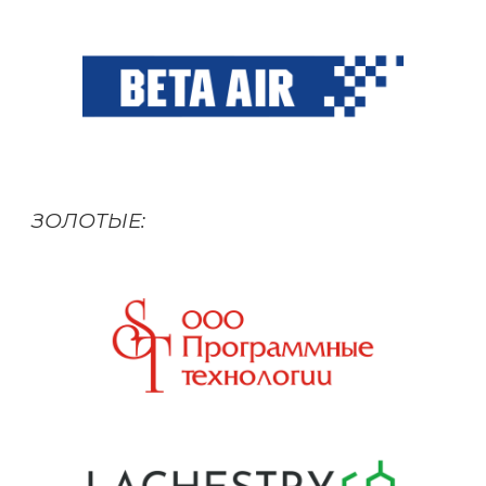
ЗОЛОТЫЕ
: